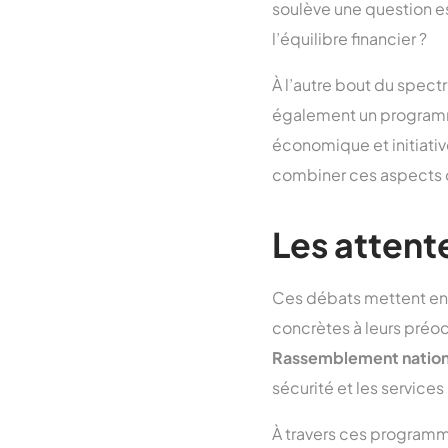
soulève une question e
l’équilibre financier ?
À l’autre bout du spect
également un programme
économique et initiativ
combiner ces aspects d
Les attent
Ces débats mettent en 
concrètes à leurs préoc
Rassemblement nation
sécurité et les service
À travers ces programme