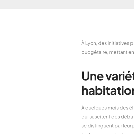
À Lyon, des initiatives
budgétaire, mettant en
Une variét
habitatio
À quelques mois des él
qui suscitent des débats
se distinguent par leu