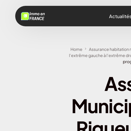
Actualité
Home
Assurance habitation m
l’extrême gauche à l’extrême dr
prog
As
Munici
Rigueu