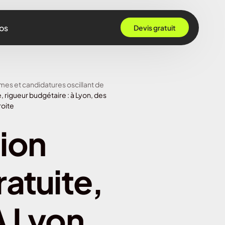
os
Devis gratuit
 Grenoble
mes et candidatures oscillant de
Rennes
, rigueur budgétaire : à Lyon, des
roite
ille
ion
 Bordeaux
Montpellier
atuite,
Strasbourg
Nantes
À Lyon,
Nice