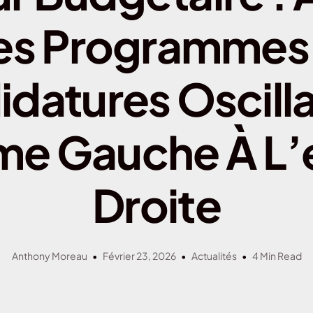
Assurance habitation 
es Programmes 
Assurance habitation M
Assurance habitation 
datures Oscill
Assurance habitation P
me Gauche À L
Droite
Anthony Moreau
Février 23, 2026
Actualités
4 Min Read