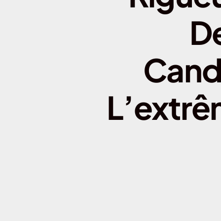
D
Candi
L’extrê