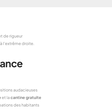
et de rigueur
 l’extrême droite.
urance
ositions audacieuses
e
et la
cantine gratuite
pations des habitants