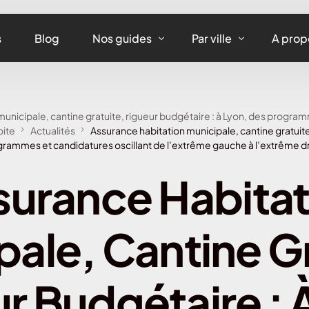
s
Blog
Nos guides
Par ville
A prop
Assurance maison
Assurance habitation
unicipale, cantine gratuite, rigueur budgétaire : à Lyon, des program
Assurance appartement
Assurance habitation 
oite
Actualités
Assurance habitation municipale, cantine gratuite
rammes et candidatures oscillant de l’extrême gauche à l’extrême d
Assurance équipements
Assurance habitation L
surance Habitat
Assurance habitation
Assurance habitation 
pale, Cantine Gr
Assurance habitation 
Assurance habitation 
r Budgétaire : 
Assurance habitation 