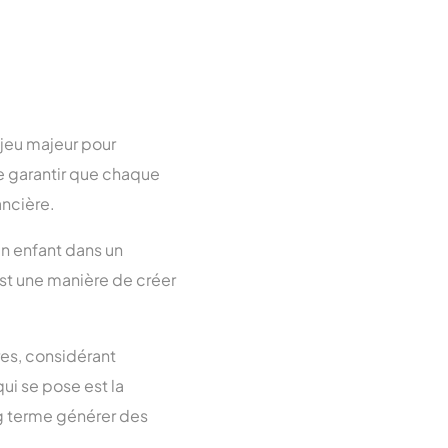
njeu majeur pour
 de garantir que chaque
ancière.
un enfant dans un
st une manière de créer
res, considérant
ui se pose est la
ng terme générer des