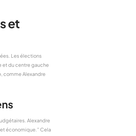
s et
iées. Les élections
he et du centre gauche
ite, comme Alexandre
ens
 budgétaires. Alexandre
e et économique.” Cela