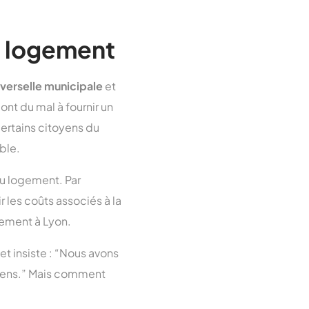
le logement
iverselle municipale
et
ont du mal à fournir un
certains citoyens du
ble.
au logement. Par
 les coûts associés à la
gement à Lyon.
et insiste : “Nous avons
s gens.” Mais comment