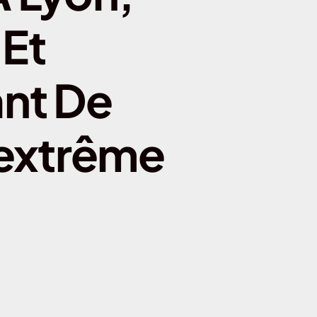
Toulouse
Et
arseille
Lyon
ant De
aris
’extrême