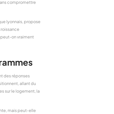
 sans compromettre
que lyonnais, propose
croissance
: peut-on vraiment
ogrammes
ent des réponses
tionnent, allant du
tes sur le logement, la
nte, mais peut-elle