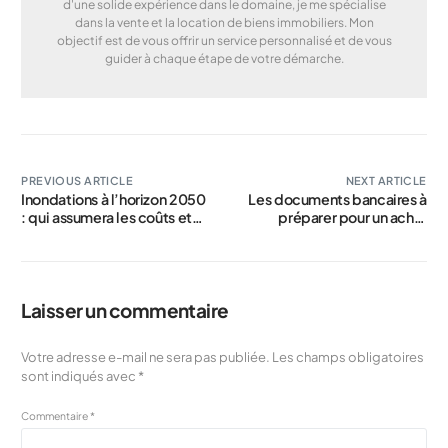
d'une solide expérience dans le domaine, je me spécialise
dans la vente et la location de biens immobiliers. Mon
objectif est de vous offrir un service personnalisé et de vous
guider à chaque étape de votre démarche.
PREVIOUS ARTICLE
NEXT ARTICLE
Inondations à l’horizon 2050
Les documents bancaires à
: qui assumera les coûts et
préparer pour un achat
pourquoi votre assurance
immobilier
habitation va se renchérir
Laisser un commentaire
Votre adresse e-mail ne sera pas publiée.
Les champs obligatoires
sont indiqués avec
*
Commentaire
*