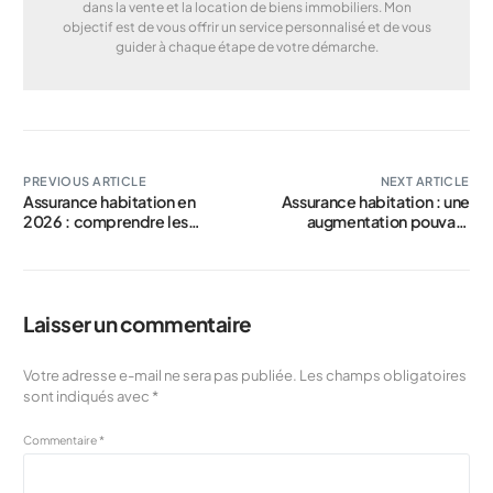
dans la vente et la location de biens immobiliers. Mon
objectif est de vous offrir un service personnalisé et de vous
guider à chaque étape de votre démarche.
PREVIOUS ARTICLE
NEXT ARTICLE
Assurance habitation en
Assurance habitation : une
2026 : comprendre les
augmentation pouvant
raisons d’une flambée des
atteindre 15 % — découvrez
prix
les régions les plus touchées
par cette hausse
Laisser un commentaire
Votre adresse e-mail ne sera pas publiée.
Les champs obligatoires
sont indiqués avec
*
Commentaire
*