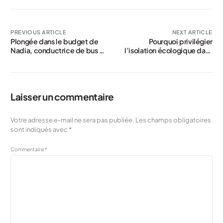
PREVIOUS ARTICLE
NEXT ARTICLE
Plongée dans le budget de
Pourquoi privilégier
Nadia, conductrice de bus à
l’isolation écologique dans
Marseille : 1 920 € nets
son logement
mensuels détaillés
Laisser un commentaire
Votre adresse e-mail ne sera pas publiée.
Les champs obligatoires
sont indiqués avec
*
Commentaire
*