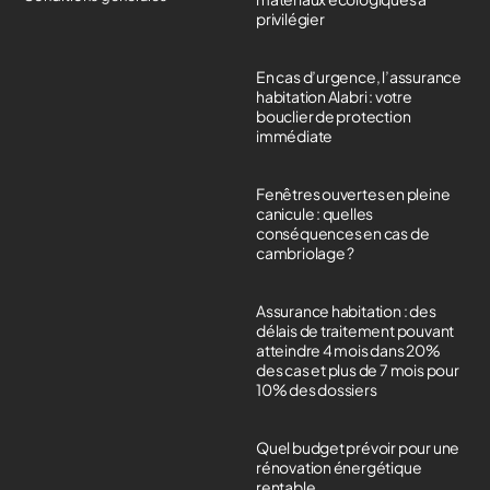
privilégier
En cas d’urgence, l’assurance
habitation Alabri : votre
bouclier de protection
immédiate
Fenêtres ouvertes en pleine
canicule : quelles
conséquences en cas de
cambriolage ?
Assurance habitation : des
délais de traitement pouvant
atteindre 4 mois dans 20%
des cas et plus de 7 mois pour
10% des dossiers
Quel budget prévoir pour une
rénovation énergétique
rentable