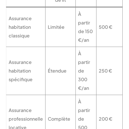
À
Assurance
partir
habitation
Limitée
500 €
de 150
classique
€/an
À
Assurance
partir
habitation
Étendue
de
250 €
spécifique
300
€/an
À
Assurance
partir
professionnelle
Complète
de
200 €
locative
500