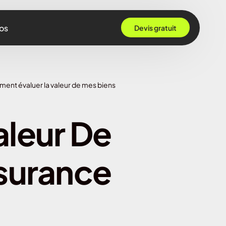
os
Devis gratuit
 Grenoble
ent évaluer la valeur de mes biens
Rennes
ille
leur De
 Bordeaux
Montpellier
surance
Strasbourg
Nantes
Nice