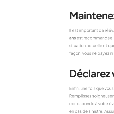
Maintenez
Il est important de réév
ans
est recommandée. Ce
situation actuelle et qu
façon, vous ne payez ni 
Déclarez 
Enfin, une fois que vou
Remplissez soigneuseme
corresponde à votre év
en cas de sinistre. Ass