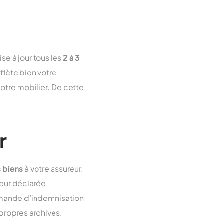
se à jour tous les
2 à 3
lète bien votre
votre mobilier. De cette
r
 biens
à votre assureur.
eur déclarée
demande d’indemnisation
 propres archives.