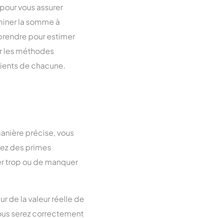
pour vous assurer
rminer la somme à
 prendre pour estimer
er les méthodes
nients de chacune.
anière précise, vous
urez des primes
yer trop ou de manquer
r de la valeur réelle de
vous serez correctement