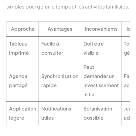
simples pour gérer le temps et les activités familiales.
Approche
Avantages
Inconvénients
Idé
Tableau
Facile à
Doit être
Toute
imprimé
consulter
visible
géné
Peut
Agenda
Synchronisation
demander un
Famil
partagé
rapide
investissement
acti
initial
Application
Notifications
Écranisation
Jeun
légère
utiles
possible
adol