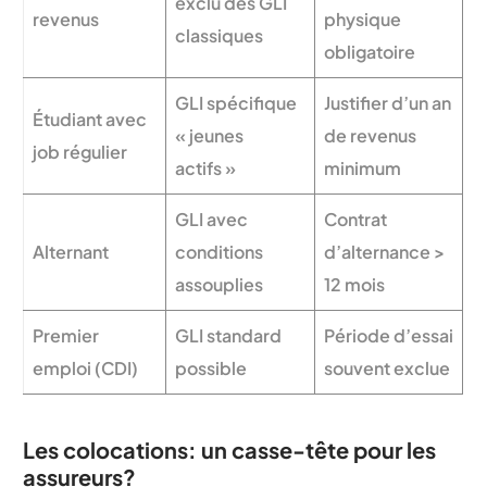
exclu des GLI
revenus
physique
classiques
obligatoire
GLI spécifique
Justifier d’un an
Étudiant avec
« jeunes
de revenus
job régulier
actifs »
minimum
GLI avec
Contrat
Alternant
conditions
d’alternance >
assouplies
12 mois
Premier
GLI standard
Période d’essai
emploi (CDI)
possible
souvent exclue
Les colocations: un casse-tête pour les
assureurs?