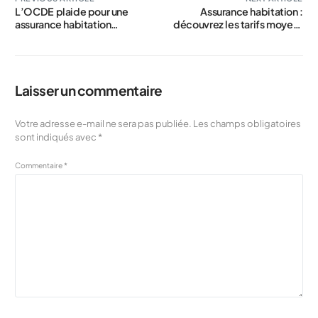
L’OCDE plaide pour une
Assurance habitation :
assurance habitation
découvrez les tarifs moyens
obligatoire face à
pour éviter de payer trop
l’augmentation des pertes
cher
dues aux catastrophes aux
Philippines
Laisser un commentaire
Votre adresse e-mail ne sera pas publiée.
Les champs obligatoires
sont indiqués avec
*
Commentaire
*