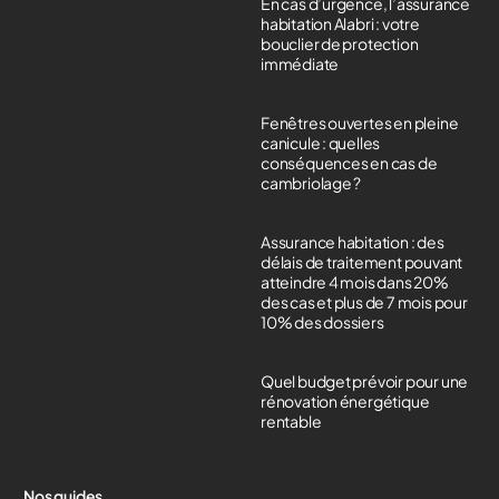
En cas d’urgence, l’assurance
habitation Alabri : votre
bouclier de protection
immédiate
Fenêtres ouvertes en pleine
canicule : quelles
conséquences en cas de
cambriolage ?
Assurance habitation : des
délais de traitement pouvant
atteindre 4 mois dans 20%
des cas et plus de 7 mois pour
10% des dossiers
Quel budget prévoir pour une
rénovation énergétique
rentable
Nos guides